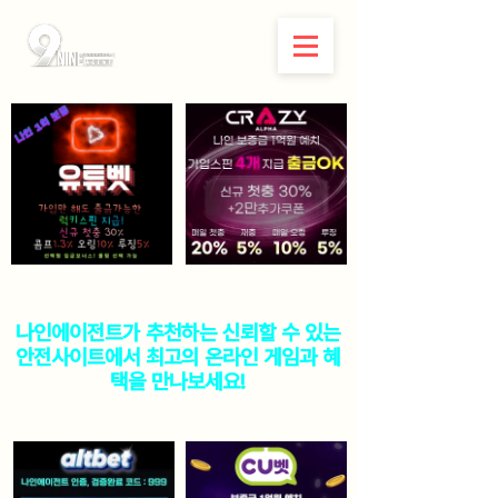
나인에이전트가 추천하는 신뢰할 수 있는
안전사이트에서 최고의 온라인 게임과 혜
택을 만나보세요!