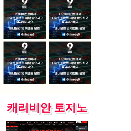
캐리비안 토지노