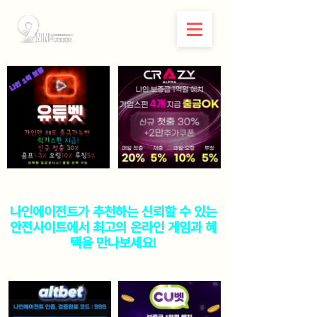
나인에이전트가 추천하는 신뢰할 수 있는
안전사이트에서 최고의 온라인 게임과 혜
택을 만나보세요!