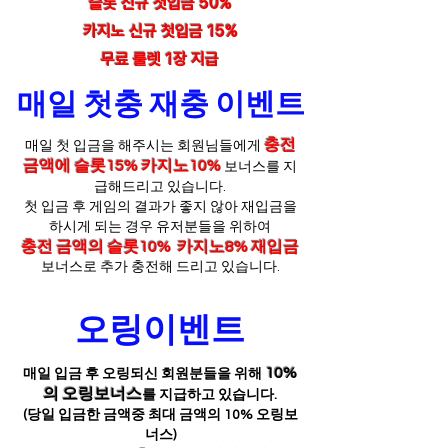
슬롯 신규 첫입금 50%
카지노 신규 첫입금 15%
​무료 룰렛 1장 지급
매일 첫충 재충 이벤트
충전
매일 첫 입금을 해주시는 회원님들에게
금액에 슬롯15
% 카지노10%
보너스를 지
급해드리고 있습니다.
첫 입금 후 게임의 결과가 좋지 않아 재입금을
하시게 되는 경우
유저분들을 위하여
충전 금액의 슬롯10% 카지노8
%
재입
금
보너스로 추가 충전해 드리고 있습니다.
오링이벤트
10%
매일 입금 후 오링되신 회원분들을 위해
의 오링보너스
를 지급하고 있습니
다.
​(당일 입금한 금액중 최대 금액의 10% 오링보
너스)