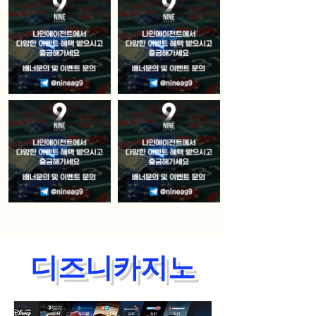
​디즈니카지노