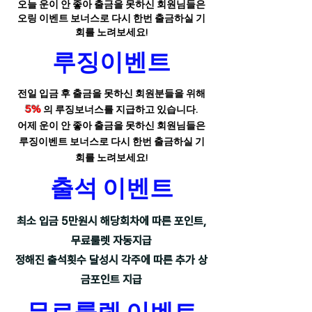
오늘 운이 안 좋아 출금을 못하신 회원님들은
오링 이벤트 보너스로 다시 한번 출금하실 기
회를 노려보세요!
루징이벤트
전일 입금 후 출금을 못하신 회원분들을 위해
5%
의
루징보너스를 지급하고 있습니다.
어제 운이 안 좋아 출금을 못하신 회원님들은
루징이벤트 보너스로 다시 한
번 출금하실 기
회를 노려보세요!
출석 이벤트
최소 입금 5만원시 해당회차에 따른 포인트,
무료룰렛 자동지급
정해진 출석횟수 달성시 각주에 따른 추가 상
금포인트 지급