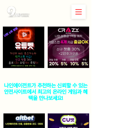
나인에이전트가 추천하는 신뢰할 수 있는
안전사이트에서 최고의 온라인 게임과 혜
택을 만나보세요!