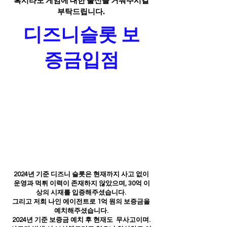
혹시라도 게임에 대한 불신을 거둬주시길
부탁드립니다.
디즈니슬롯 보
증금입점
2024년 기준 디즈니 슬롯은 현재까지 사고 없이
운영과 먹튀 이력이 존재하지 않았으며, 30억 이
상의 시재를 입증해주셨습니다.
그리고 저희 나인 에이전트로 1억 원의 보증금을
예치해주셨습니다.
2024년 기준 보증금 예치 후 현재도 무사고이며.